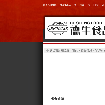
欢迎访问德生食品网站！
德生月饼
、
德生曲奇
、
龙
您当前所在位置：
首页
> 德生信息 > 客户案例
相关介绍